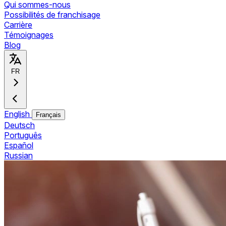
Qui sommes-nous
Possibilités de franchisage
Carrière
Témoignages
Blog
FR
English
Français
Deutsch
Português
Español
Russian