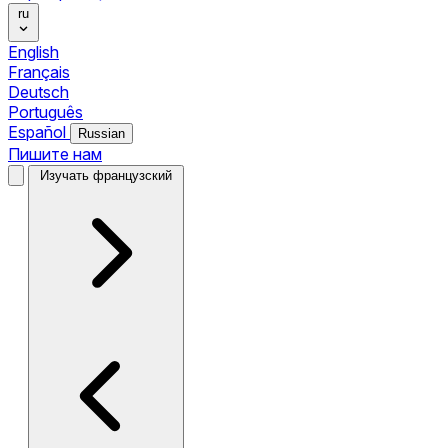
ru
English
Français
Deutsch
Português
Español
Russian
Пишите нам
Изучать французский