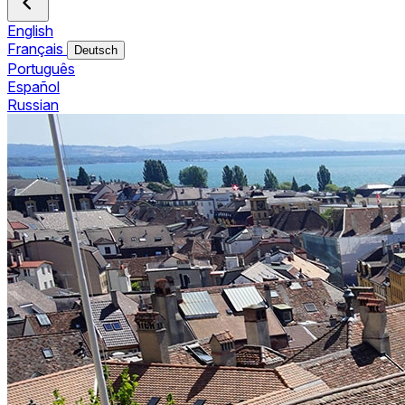
English
Français
Deutsch
Português
Español
Russian