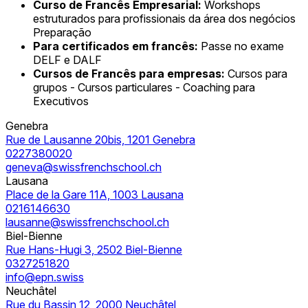
Curso de Francês Empresarial:
Workshops
estruturados para profissionais da área dos negócios
Preparação
Para certificados em francês:
Passe no exame
DELF e DALF
Cursos de Francês para empresas:
Cursos para
grupos - Cursos particulares - Coaching para
Executivos
Genebra
Rue de Lausanne 20bis, 1201 Genebra
0227380020
geneva@swissfrenchschool.ch
Lausana
Place de la Gare 11A, 1003 Lausana
0216146630
lausanne@swissfrenchschool.ch
Biel-Bienne
Rue Hans-Hugi 3, 2502 Biel-Bienne
0327251820
info@epn.swiss
Neuchâtel
Rue du Bassin 12, 2000 Neuchâtel