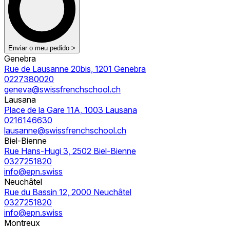
Enviar o meu pedido >
Genebra
Rue de Lausanne 20bis, 1201 Genebra
0227380020
geneva@swissfrenchschool.ch
Lausana
Place de la Gare 11A, 1003 Lausana
0216146630
lausanne@swissfrenchschool.ch
Biel-Bienne
Rue Hans-Hugi 3, 2502 Biel-Bienne
0327251820
info@epn.swiss
Neuchâtel
Rue du Bassin 12, 2000 Neuchâtel
0327251820
info@epn.swiss
Montreux